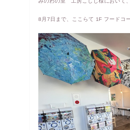
みのわの里 工房こしじ様において、A
8月7日まで、ここらて 1F フード