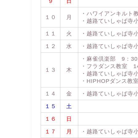
９
日
・ハワイアンキルト教室 
１０
月
・越路ていしゃば寺小屋 
１１
火
・越路ていしゃば寺小屋 
１２
水
・越路ていしゃば寺小屋 
・麻雀倶楽部 9：30 
・フラダンス教室 14：
１３
木
・越路ていしゃば寺小屋 
・HIPHOPダンス教室 
１４
金
・越路ていしゃば寺小屋 
１５
土
１６
日
１７
月
・越路ていしゃば寺小屋 