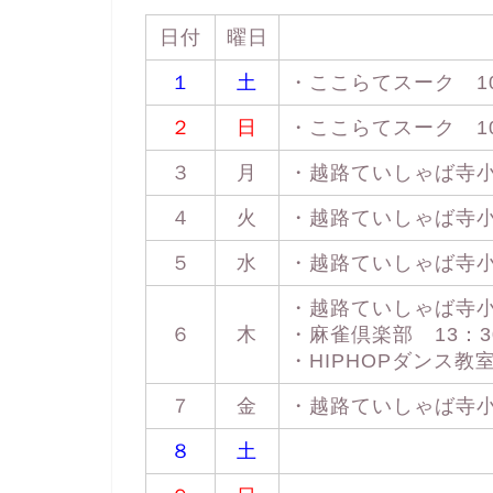
日付
曜日
１
土
・ここらてスーク 10：
２
日
・ここらてスーク 10：
３
月
・越路ていしゃば寺小屋 
４
火
・越路ていしゃば寺小屋 
５
水
・越路ていしゃば寺小屋 
・越路ていしゃば寺小屋 
６
木
・麻雀倶楽部 13：30
・HIPHOPダンス教室 
７
金
・越路ていしゃば寺小屋 
８
土