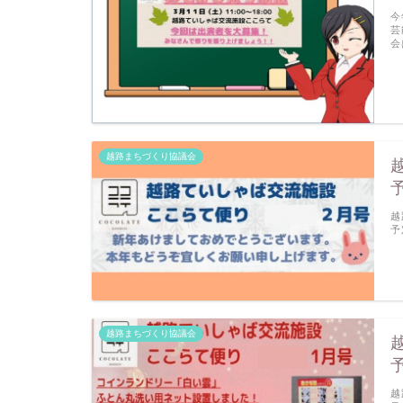
今
芸
会
越路まちづくり協議会
越
予
越路まちづくり協議会
越