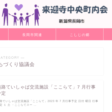
長岡市関連
こしじの郷
CATEGORY ―
ちづくり協議会
越路ていしゃば交流施設「ここらて」7 月行事
予定
路ていしゃば交流施設「ここらて」2023 年 7 月行事予定 日付 曜日 行事
定 １ 土 ・ここらてスー …