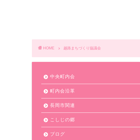
HOME
越路まちづくり協議会
中央町内会
町内会沿革
長岡市関連
こしじの郷
ブログ