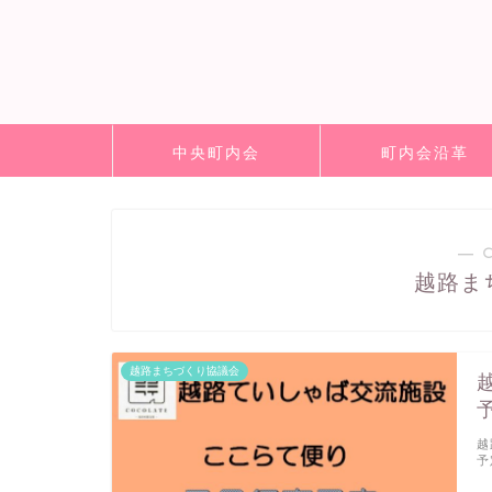
中央町内会
町内会沿革
― 
越路ま
越路まちづくり協議会
越
予