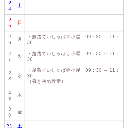
２
土
４
２
日
５
２
・越路ていしゃば寺小屋 09：30 ～ 11：
月
６
30
２
・越路ていしゃば寺小屋 09：30 ～ 11：
火
７
30
・越路ていしゃば寺小屋 09：30 ～ 11：
２
水
30
８
（書き初め教室）
２
木
９
３
金
０
31
土