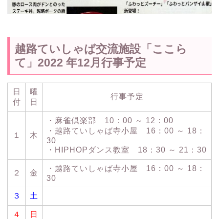
越路ていしゃば交流施設「ここら
て」2022 年12月行事予定
日
曜
行事予定
付
日
・麻雀倶楽部 10：00 ～ 12：00
・越路ていしゃば寺小屋 16：00 ～ 18：
１
木
30
・HIPHOPダンス教室 18：30 ～ 21：30
・越路ていしゃば寺小屋 16：00 ～ 18：
２
金
30
３
土
４
日