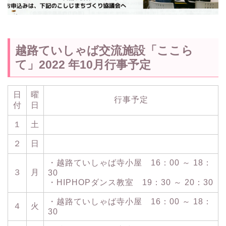
越路ていしゃば交流施設「ここら
て」2022 年10月行事予定
日
曜
行事予定
付
日
１
土
２
日
・越路ていしゃば寺小屋 16：00 ～ 18：
３
月
30
・HIPHOPダンス教室 19：30 ～ 20：30
・越路ていしゃば寺小屋 16：00 ～ 18：
４
火
30