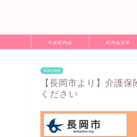
中央町内会
町内会沿革
長岡市関連
【長岡市より】介護保
ください