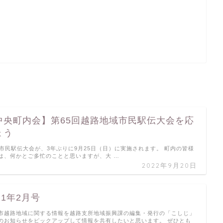
中央町内会】第65回越路地域市民駅伝大会を応
ょう
域市民駅伝大会が、3年ぶりに9月25日（日）に実施されます。 町内の皆様
は、何かとご多忙のことと思いますが、大 …
2022年9月20日
21年2月号
市越路地域に関する情報を越路支所地域振興課の編集・発行の「こしじ」
のお知らせをピックアップして情報を共有したいと思います。 ぜひとも