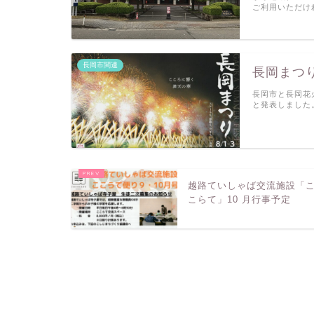
ご利用いただけ
長岡市関連
長岡まつ
長岡市と長岡花
と発表しました
越路ていしゃば交流施設「
こらて」10 月行事予定