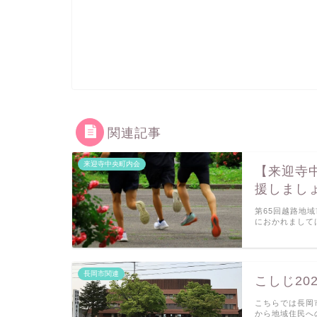
関連記事
来迎寺中央町内会
【来迎寺
援しまし
第65回越路地
におかれまして
長岡市関連
こしじ20
こちらでは長岡
から地域住民へ