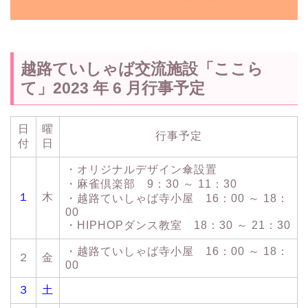
越路ていしゃば交流施設「ここら
て」2023 年 6 月行事予定
日
曜
行事予定
付
日
・オリジナルデザイン傘設置
・麻雀倶楽部 9：30 ～ 11：30
１
木
・越路ていしゃば寺小屋 16：00 ～ 18：
00
・HIPHOPダンス教室 18：30 ～ 21：30
・越路ていしゃば寺小屋 16：00 ～ 18：
２
金
00
３
土