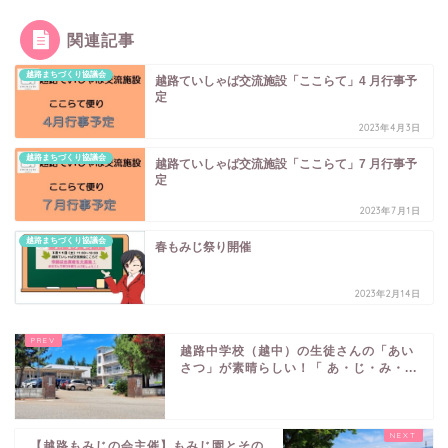
関連記事
越路まちづくり協議会
越路ていしゃば交流施設「ここらて」4 月行事予
定
2023年4月3日
越路まちづくり協議会
越路ていしゃば交流施設「ここらて」7 月行事予
定
2023年7月1日
越路まちづくり協議会
春もみじ祭り開催
2023年2月14日
越路中学校（越中）の生徒さんの「あい
さつ」が素晴らしい！「 あ・じ・み・...
【越路もみじの会主催】もみじ園とその