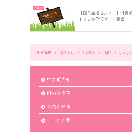
【国民生活センター】消費
トラブルFAQサイト開設
HOME
越路まちづくり協議会
越路ていしゃば交
中央町内会
町内会沿革
長岡市関連
こしじの郷