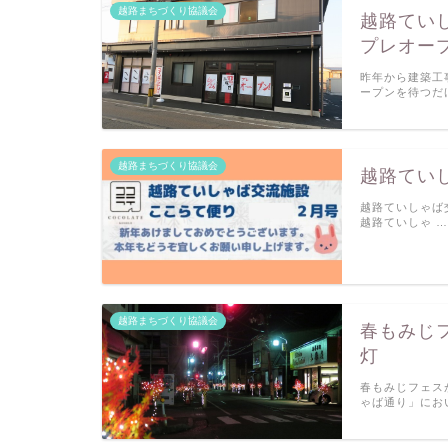
越路まちづくり協議会
越路ていし
プレオー
昨年から建築工
ープンを待つだ
越路まちづくり協議会
越路てい
越路ていしゃば交
越路ていしゃ …
越路まちづくり協議会
春もみじ
灯
春もみじフェス
ゃば通り」にお