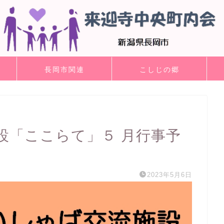
長岡市関連
こしじの郷
設「ここらて」５ 月行事予
2023年5月6日