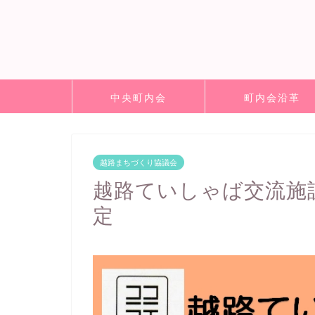
中央町内会
町内会沿革
越路まちづくり協議会
越路ていしゃば交流施
定