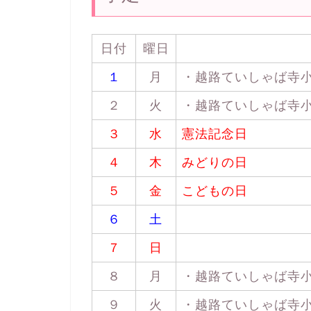
日付
曜日
１
月
・越路ていしゃば寺小屋 
２
火
・越路ていしゃば寺小屋 
３
水
憲法記念日
４
木
みどりの日
５
金
こどもの日
６
土
７
日
８
月
・越路ていしゃば寺小屋 
９
火
・越路ていしゃば寺小屋 