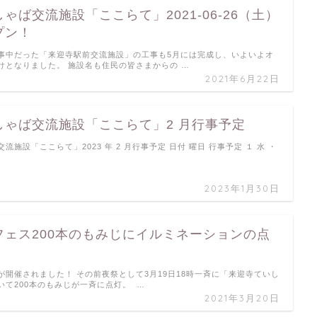
ゃば交流施設「ここらて」2021-06-26（土）
プン！
事中だった「来迎寺駅前交流施設」の工事も5月には完成し、いよいよオ
けとなりました。 施設名も住民の皆さまからの …
2021年6月22日
しゃば交流施設「ここらて」2 月行事予定
流施設「ここらて」2023 年 2 月行事予定 日付 曜日 行事予定 １ 水 ・
2023年1月30日
フェス200本のもみじにイルミネーションの点
が開催されました！ その前夜祭として3月19日18時一斉に「来迎寺ていし
いて200本のもみじが一斉に点灯。 …
2021年3月20日