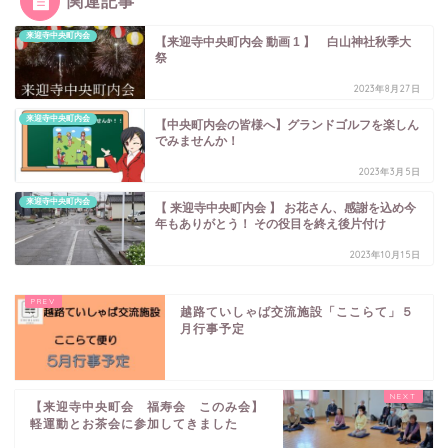
関連記事
来迎寺中央町内会
【来迎寺中央町内会 動画 1 】 白山神社秋季大
祭
2023年8月27日
来迎寺中央町内会
【中央町内会の皆様へ】グランドゴルフを楽しん
でみませんか！
2023年3月5日
来迎寺中央町内会
【 来迎寺中央町内会 】 お花さん、感謝を込め今
年もありがとう！ その役目を終え後片付け
2023年10月15日
越路ていしゃば交流施設「ここらて」５
月行事予定
【来迎寺中央町会 福寿会 このみ会】
軽運動とお茶会に参加してきました