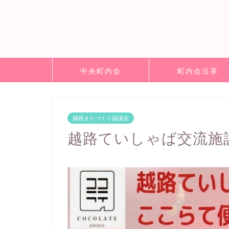
中央町内会
町内会沿革
越路まちづくり協議会
越路ていしゃば交流施