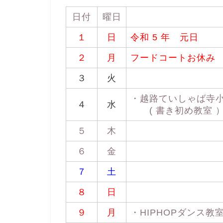
日付
曜日
１
日
令和 5 年 元日
２
月
フードコートお休み
３
火
・越路ていしゃば寺小屋
４
水
( 書き初め教室 
５
木
６
金
７
土
８
日
９
月
・HIPHOPダンス教室 