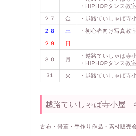
・HIPHOPダンス教室 
２７
金
・越路ていしゃば寺小屋 
２８
土
・初心者向け写真教室 1
２９
日
・越路ていしゃば寺小屋 
３０
月
・HIPHOPダンス教室 
31
火
・越路ていしゃば寺小屋 
越路ていしゃば寺小屋 
古布・骨董・手作り作品・素材販売