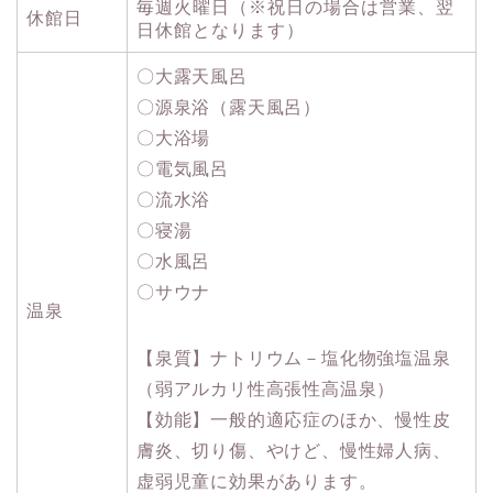
毎週火曜日（※祝日の場合は営業、翌
休館日
日休館となります）
〇大露天風呂
〇源泉浴（露天風呂）
〇大浴場
〇電気風呂
〇流水浴
〇寝湯
〇水風呂
〇サウナ
温泉
【泉質】ナトリウム－塩化物強塩温泉
（弱アルカリ性高張性高温泉）
【効能】一般的適応症のほか、慢性皮
膚炎、切り傷、やけど、慢性婦人病、
虚弱児童に効果があります。