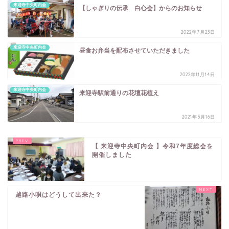
来迎寺中央町内会
【しゃぎりの伝承 白心会】からのお知らせ
2022年7月23日
来迎寺中央町内会
昼食お弁当を配布させていただきました
2022年11月14日
来迎寺中央町内会
来迎寺駅前通りの花壇花植え
2021年5月16日
【 来迎寺中央町内会 】令和7年度総会を
開催しました
越路小唄はどうして出来た？