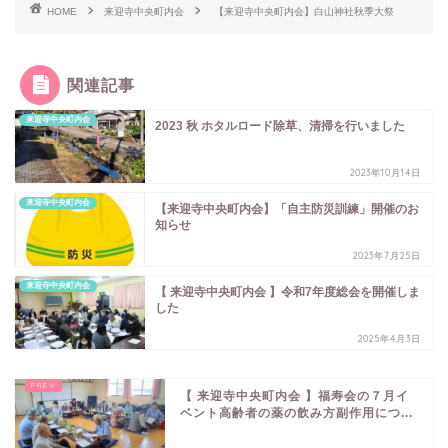
HOME
来迎寺中央町内会
【来迎寺中央町内会】白山神社秋季大祭
関連記事
来迎寺中央町内会
2023 秋 ホタルロード除草、清掃を行いました
2023年10月14日
来迎寺中央町内会
【来迎寺中央町内会】「自主防災訓練」開催のお
知らせ
2023年7月25日
来迎寺中央町内会
【 来迎寺中央町内会 】令和7年度総会を開催しま
した
2025年4月3日
【 来迎寺中央町内会 】福寿会の７月イ
ベント高齢者の薬の飲み方副作用につ...