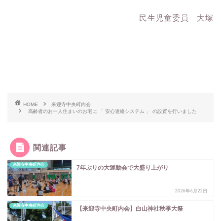
民生児童委員 大塚
HOME
来迎寺中央町内会
高齢者のお一人住まいのお宅に 「 安心連絡システム 」 の設置を行いました
関連記事
来迎寺中央町内会
7年ぶりの大運動会で大盛り上がり
2026年6月22日
来迎寺中央町内会
【来迎寺中央町内会】白山神社秋季大祭