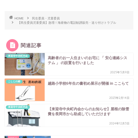
HOME
民生委員・児童委員
【民生委員児童委員】急増！海産物の電話勧誘販売・送り付けトラブル
関連記事
来迎寺中央町内会
高齢者のお一人住まいのお宅に 「 安心連絡シス
テム 」 の設置を行いました
2025年5月9日
こしじの郷
越路小学校6年生の書初め展示が開催 in ここらて
2023年2月14日
来迎寺中央町内会
【来迎寺中央町内会からのお知らせ】屋根の除雪
費を長岡市から助成していただけます
2024年12月3日