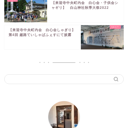
【来迎寺中央町内会 白心会・子供会シ
ャギリ】 白山神社秋季大祭2022
【来迎寺中央町内会 白心会しゃぎり】
第4回 越路ていしゃばふぇすにて披露