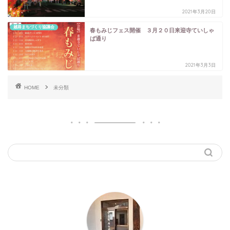
2021年3月20日
越路まちづくり協議会
春もみじフェス開催 ３月２０日来迎寺ていしゃ
ば通り
2021年3月3日
HOME
未分類