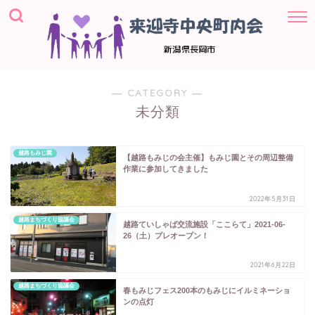
― CATEGORY ―
未分類
越路もみじ園
【越路もみじの会主催】もみじ園とその周辺整備
作業に参加してきました
2022年5月31日
越路まちづくり協議会
越路ていしゃば交流施設「ここらて」2021-06-
26（土）プレオープン！
2021年6月22日
越路まちづくり協議会
春もみじフェス200本のもみじにイルミネーショ
ンの点灯