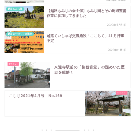
越路もみじ園
【越路もみじの会主催】もみじ園とその周辺整備
作業に参加してきました
2022年5月31日
越路まちづくり協議会
越路ていしゃば交流施設「ここらて」11 月行事
予定
2022年11月1日
来迎寺駅前の「柳観音堂」の謎めいた歴
史を紐解く
こしじ2021年4月号 No.169