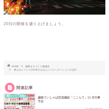
20日の開催を盛り上げましょう。
HOME
越路まちづくり協議会
春もみじフェス200本のもみじにイルミネーションの点灯
関連記事
越路まちづくり協議会
越路ていしゃば交流施設「ここらて」12 月行事
予定
2022年11月30日