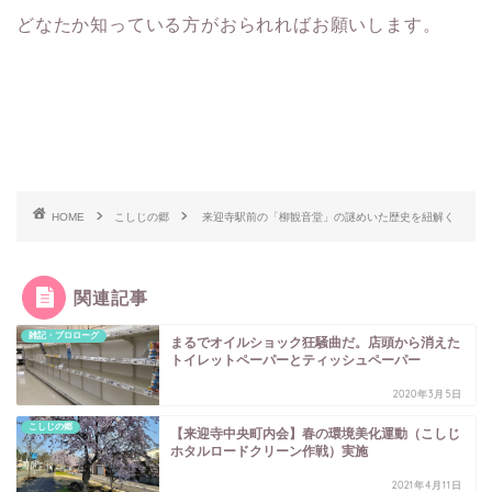
どなたか知っている方がおられればお願いします。
HOME
こしじの郷
来迎寺駅前の「柳観音堂」の謎めいた歴史を紐解く
関連記事
雑記・プロローグ
まるでオイルショック狂騒曲だ。店頭から消えた
トイレットペーパーとティッシュペーパー
2020年3月5日
こしじの郷
【来迎寺中央町内会】春の環境美化運動（こしじ
ホタルロードクリーン作戦）実施
2021年4月11日