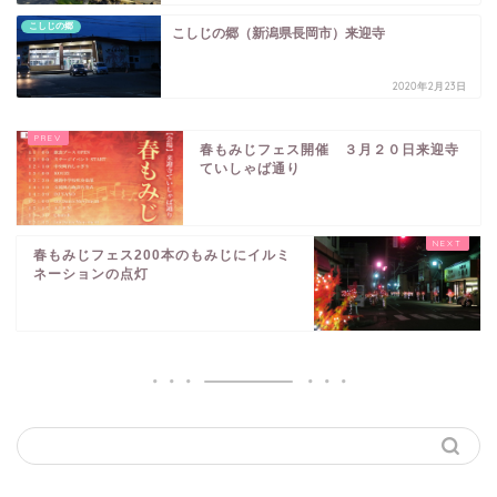
こしじの郷
こしじの郷（新潟県長岡市）来迎寺
2020年2月23日
春もみじフェス開催 ３月２０日来迎寺
ていしゃば通り
春もみじフェス200本のもみじにイルミ
ネーションの点灯