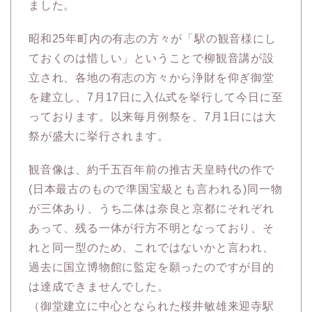
ました。
昭和25年町内の有志の方々が「駅の観音様にし
ておくのは惜しい」ということで柳観音講が設
立され、各地の有志の方々から浄財を仰ぎ御堂
を建立し、7月17日に入仏式を挙行して今日に至
っております。以来毎月例祭を、7月1日には大
祭が盛大に挙行されます。
観音像は、約千五百年前の推古天皇時代の作で
(日本最古のもので準国宝級とも言われる)同一物
が三体あり、うち二体は奈良と京都にそれぞれ
あって、残る一体が行方不明となっており、そ
れと同一型のため、これではないかと言われ、
過去に国立博物館に監定を願ったのですが目的
は達成できませんでした。
（御堂建立に中心となられた桜井敏雄来迎寺駅