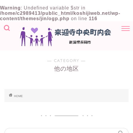
Warning
: Undefined variable $str in
/home/c2989413/public_html/koshijiweb.net/wp-
content/themes/jin/ogp.php
on line
116
― CATEGORY ―
他の地区
HOME