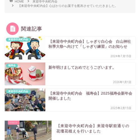
HOME
来迎寺中央町内会
【来迎寺中央町内会】心ばかりのお菓子を配布させていただきました。
関連記事
来迎寺中央町内会
【来迎寺中央町内会】しゃぎり白心会 白山神社
秋季大祭へ向けて「しゃぎり練習」のお知らせ
2024年7月13日
福寿会
新年明けましておめでとうございます。
2026年1月1日
来迎寺中央町内会
【来迎寺中央町内会 福寿会】2025福寿会新年会
開催しました
2025年2月15日
【来迎寺中央町内会】来迎寺駅前通りの
花壇花植えを行いました