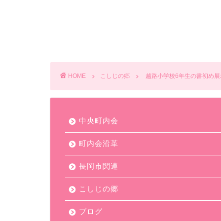
HOME
こしじの郷
越路小学校6年生の書初め展示
中央町内会
町内会沿革
長岡市関連
こしじの郷
ブログ