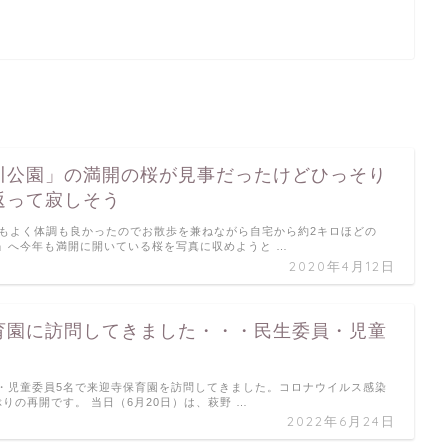
川公園」の満開の桜が見事だったけどひっそり
返って寂しそう
気もよく体調も良かったのでお散歩を兼ねながら自宅から約2キロほどの
」へ今年も満開に開いている桜を写真に収めようと …
2020年4月12日
育園に訪問してきました・・・民生委員・児童
・児童委員5名で来迎寺保育園を訪問してきました。コロナウイルス感染
りの再開です。 当日（6月20日）は、萩野 …
2022年6月24日