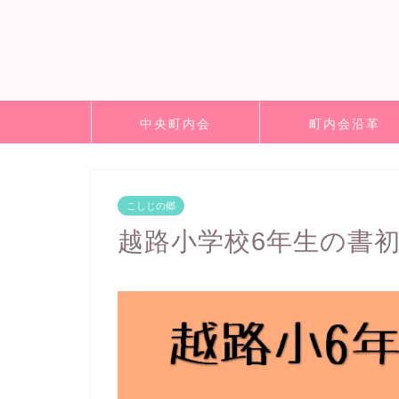
中央町内会
町内会沿革
こしじの郷
越路小学校6年生の書初