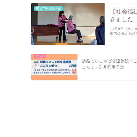
来迎寺中央町内会
【社会福
きました
11月9日（水
町内会長と民生
越路ていしゃば交流施設「
こらて」2 月行事予定