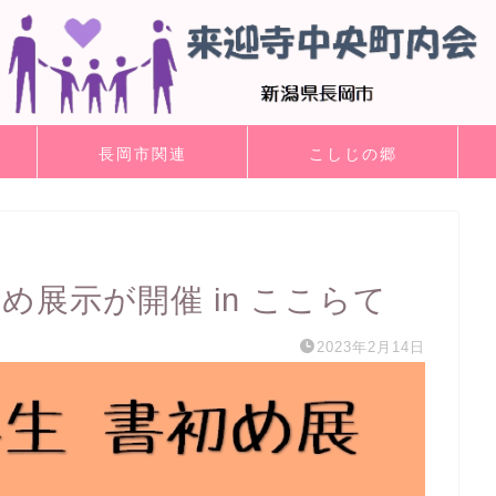
長岡市関連
こしじの郷
め展示が開催 in ここらて
2023年2月14日