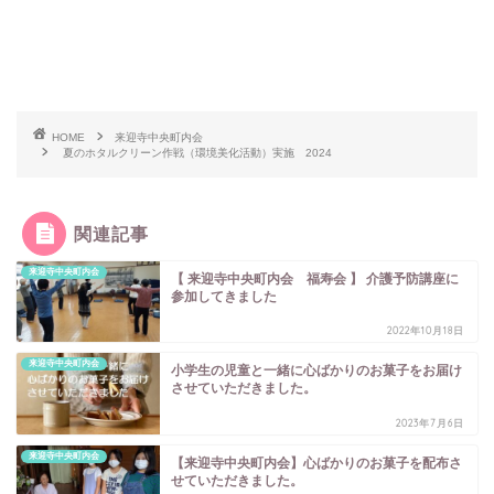
HOME
来迎寺中央町内会
夏のホタルクリーン作戦（環境美化活動）実施 2024
関連記事
来迎寺中央町内会
【 来迎寺中央町内会 福寿会 】 介護予防講座に
参加してきました
2022年10月18日
来迎寺中央町内会
小学生の児童と一緒に心ばかりのお菓子をお届け
させていただきました。
2023年7月6日
来迎寺中央町内会
【来迎寺中央町内会】心ばかりのお菓子を配布さ
せていただきました。