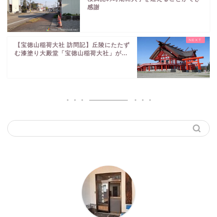
感謝
【宝徳山稲荷大社 訪問記】丘陵にたたず
む漆塗り大殿堂「宝徳山稲荷大社」が...