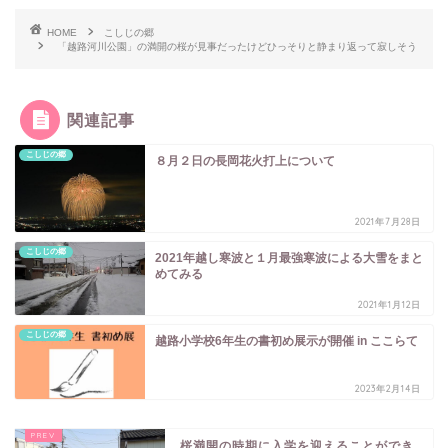
HOME
こしじの郷
「越路河川公園」の満開の桜が見事だったけどひっそりと静まり返って寂しそう
関連記事
こしじの郷
８月２日の長岡花火打上について
2021年7月28日
こしじの郷
2021年越し寒波と１月最強寒波による大雪をまと
めてみる
2021年1月12日
こしじの郷
越路小学校6年生の書初め展示が開催 in ここらて
2023年2月14日
桜満開の時期に入学を迎えることができ