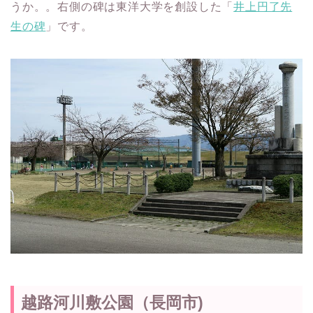
うか。。右側の碑は東洋大学を創設した「
井上円了先
生の碑
」です。
越路河川敷公園（長岡市)