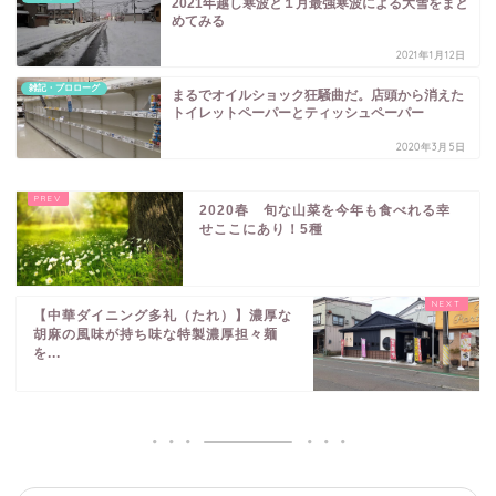
2021年越し寒波と１月最強寒波による大雪をまと
めてみる
2021年1月12日
雑記・プロローグ
まるでオイルショック狂騒曲だ。店頭から消えた
トイレットペーパーとティッシュペーパー
2020年3月5日
2020春 旬な山菜を今年も食べれる幸
せここにあり！5種
【中華ダイニング多礼（たれ）】濃厚な
胡麻の風味が持ち味な特製濃厚担々麺
を...