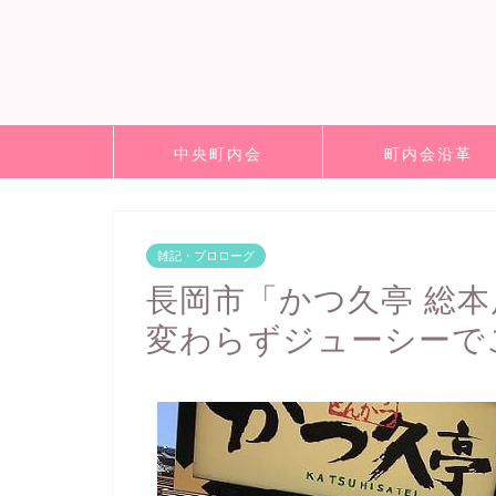
中央町内会
町内会沿革
雑記・プロローグ
長岡市「かつ久亭 総
変わらずジューシーで