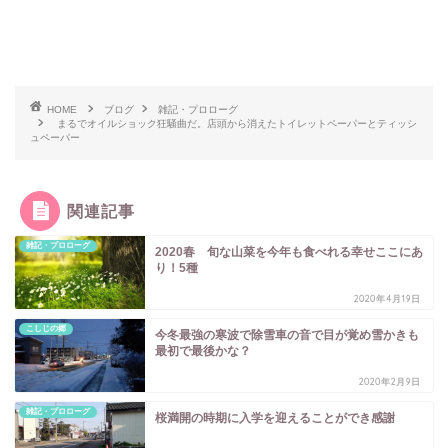
HOME
ブログ
雑記・プロローグ
まるでオイルショック狂騒曲だ。店頭から消えたトイレットペーパーとティッシ
ュペーパー
関連記事
雑記・プロローグ
2020春 旬な山菜を今年も食べれる幸せここにあ
り！5種
2020年4月19日
こしじの郷
今冬最強の寒波で除雪車の音で目が覚め雪かきも
最初で最後かな？
2020年2月9日
雑記・プロローグ
桜満開の時期に入学を迎えることができ感謝