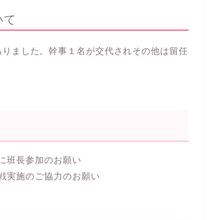
いて
ありました。幹事１名が交代されその他は留任
に班長参加のお願い
戦実施のご協力のお願い